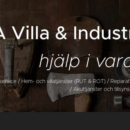
 Villa & Indust
hjälp i va
l service / Hem- och villatjänster (RUT & ROT) / Repar
/ Akuttjänster och tillsyn