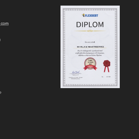
.com
g
de